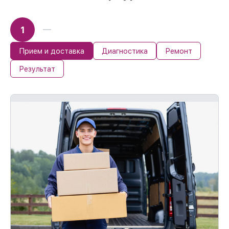
поломке по нашей ответственности,
компенсируем ущерб.
1
Обслуживание устройств с гарантией до
36 месяцев
При наличии гарантийного талона и
Прием и доставка
Диагностика
Ремонт
чека, мы устраним неисправности
Результат
повторно без очереди.