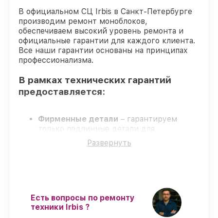
В официальном СЦ Irbis в Санкт-Петербурге
производим ремонт моноблоков,
обеспечиваем высокий уровень ремонта и
официальные гарантии для каждого клиента.
Все наши гарантии основаны на принципах
профессионализма.
В рамках технических гарантий
предоставляется:
Фирменные детали
– гарантируем
только подлинные детали для
моноблоков.
Развернуть
Опытные мастера
– мастера проходят
строгий отбор и регулярное обучение.
Выполнение работ вовремя
–
соблюдаем сроки, согласованные с
клиентом.
Официальная гарантия
– обслуживание
Есть вопросы по ремонту
с полным гарантийным сопровождением.
техники Irbis ?