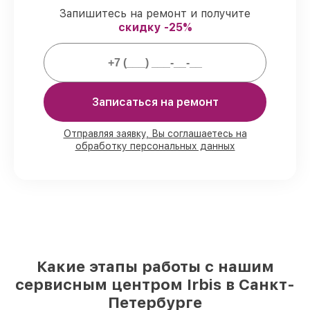
Запишитесь на ремонт и получите
Что мы гарантируем при
скидку -25%
обслуживании моноблоков:
80%
починок завершаем в присутствии
заказчика
Записаться на ремонт
90%
комплектующих имеются в
наличии, остальные доступны в
кратчайшие сроки
Отправляя заявку, Вы соглашаетесь на
обработку персональных данных
Подлинные запчасти и надёжные
реплики
– под разные запросы
85%
заказов занимают не более пары
часов, если начинаем сразу
За что мы несем ответственность:
Какие этапы работы с нашим
Сохранность техники под нашей
сервисным центром Irbis в Санкт-
гарантией
Мы отвечаем за сохранность и
Петербурге
исправность вашего устройства. При