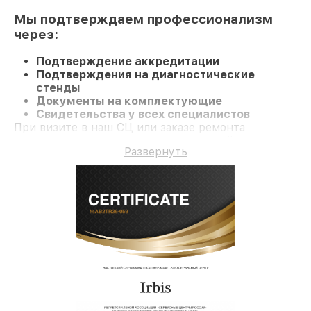
Мы подтверждаем профессионализм
через:
Подтверждение аккредитации
Подтверждения на диагностические
стенды
Документы на комплектующие
Свидетельства у всех специалистов
При визите в наш СЦ или заказе ремонта
Моноблок гарантируется качественный ремонт и
Развернуть
гарантию на все работы и комплектующие.